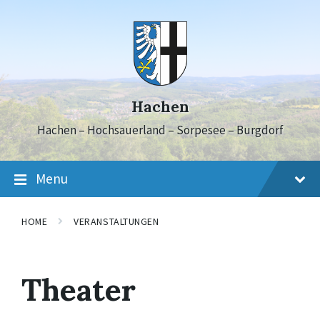
Skip
Skip
Skip
to
to
to
content
main
footer
navigation
Hachen
Hachen – Hochsauerland – Sorpesee – Burgdorf
Menu
HOME
VERANSTALTUNGEN
Theater