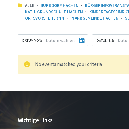
ALLE
BURGDORF HACHEN
BÜRGERINFOVERANST
KATH. GRUNDSCHULE HACHEN
KINDERTAGESEINRI
ORTSVORSTEHER*IN
PFARRGEMEINDE HACHEN
S
DATUM VON:
DATUM BIS:
No events matched your criteria
Wichtige Links