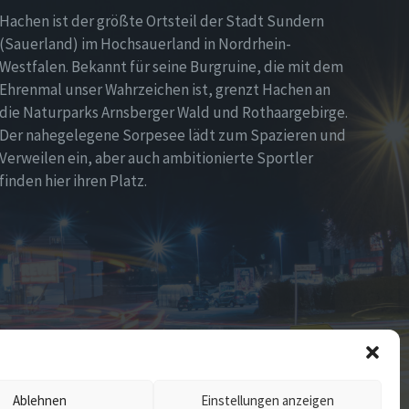
Hachen ist der größte Ortsteil der Stadt Sundern
(Sauerland) im Hochsauerland in Nordrhein-
Westfalen. Bekannt für seine Burgruine, die mit dem
Ehrenmal unser Wahrzeichen ist, grenzt Hachen an
die Naturparks Arnsberger Wald und Rothaargebirge.
Der nahegelegene Sorpesee lädt zum Spazieren und
Verweilen ein, aber auch ambitionierte Sportler
finden hier ihren Platz.
Ablehnen
Einstellungen anzeigen