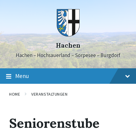
Skip
Skip
Skip
to
to
to
content
main
footer
navigation
Hachen
Hachen – Hochsauerland – Sorpesee – Burgdorf
Menu
HOME
VERANSTALTUNGEN
Seniorenstube