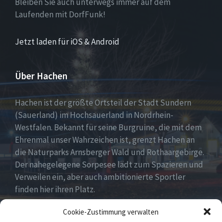
Bleiben Sie auch unterwegs immer auf dem
Laufenden mit DorfFunk!
Jetzt laden für iOS & Android
Über Hachen
Hachen ist der größte Ortsteil der Stadt Sundern
(Sauerland) im Hochsauerland in Nordrhein-
Westfalen. Bekannt für seine Burgruine, die mit dem
Ehrenmal unser Wahrzeichen ist, grenzt Hachen an
die Naturparks Arnsberger Wald und Rothaargebirge.
Der nahegelegene Sorpesee lädt zum Spazieren und
Verweilen ein, aber auch ambitionierte Sportler
finden hier ihren Platz.
Cookie-Zustimmung verwalten