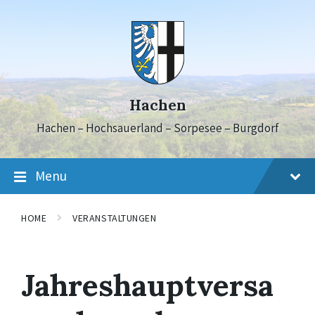
Skip
Skip
Skip
to
to
to
content
main
footer
navigation
Hachen
Hachen – Hochsauerland – Sorpesee – Burgdorf
Menu
HOME
VERANSTALTUNGEN
Jahreshauptversa