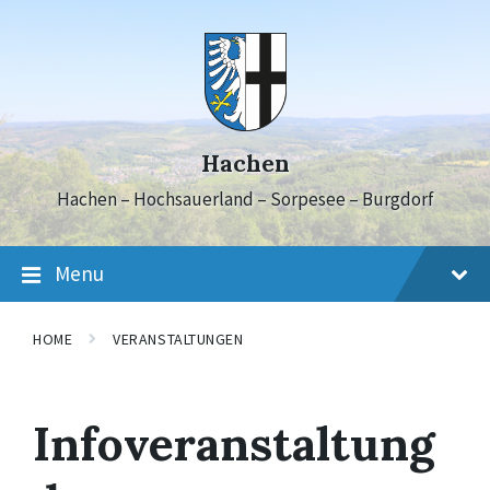
Skip
Skip
Skip
to
to
to
content
main
footer
navigation
Hachen
Hachen – Hochsauerland – Sorpesee – Burgdorf
Menu
HOME
VERANSTALTUNGEN
Infoveranstaltung