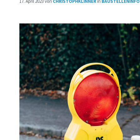
17. April 2023
von
CHRISTOPHKLINNER
in
BAUSTELLENINF