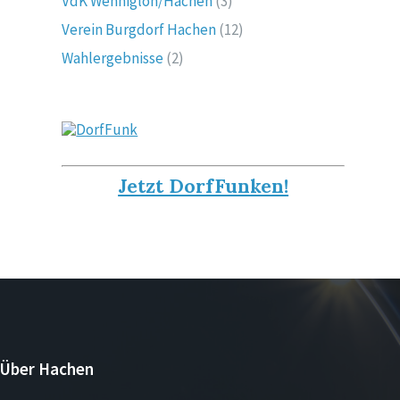
VdK Wennigloh/Hachen
(3)
Verein Burgdorf Hachen
(12)
Wahlergebnisse
(2)
Jetzt DorfFunken!
Über Hachen