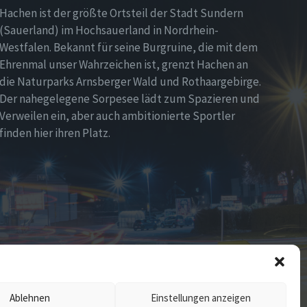
Hachen ist der größte Ortsteil der Stadt Sundern
(Sauerland) im Hochsauerland in Nordrhein-
Westfalen. Bekannt für seine Burgruine, die mit dem
Ehrenmal unser Wahrzeichen ist, grenzt Hachen an
die Naturparks Arnsberger Wald und Rothaargebirge.
Der nahegelegene Sorpesee lädt zum Spazieren und
Verweilen ein, aber auch ambitionierte Sportler
finden hier ihren Platz.
Ablehnen
Einstellungen anzeigen