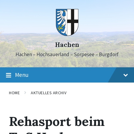
Skip
Skip
Skip
to
to
to
content
main
footer
navigation
Hachen
Hachen – Hochsauerland – Sorpesee – Burgdorf
Menu
HOME
AKTUELLES ARCHIV
Rehasport beim