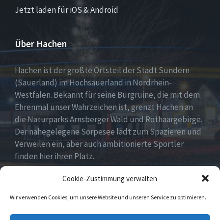
Jetzt laden für iOS & Android
Über Hachen
Hachen ist der größte Ortsteil der Stadt Sundern
(Sauerland) im Hochsauerland in Nordrhein-
Westfalen. Bekannt für seine Burgruine, die mit dem
Ehrenmal unser Wahrzeichen ist, grenzt Hachen an
die Naturparks Arnsberger Wald und Rothaargebirge.
Der nahegelegene Sorpesee lädt zum Spazieren und
Verweilen ein, aber auch ambitionierte Sportler
finden hier ihren Platz.
Cookie-Zustimmung verwalten
Wir verwenden Cookies, um unsere Website und unseren Service zu optimieren.