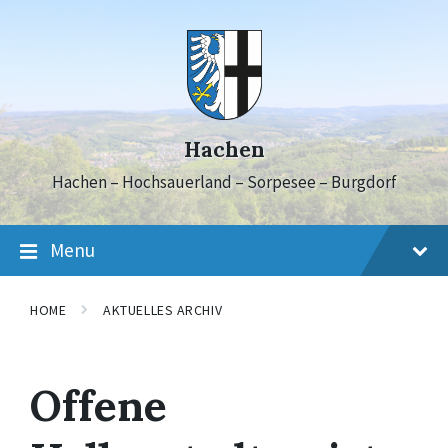
Skip
Skip
Skip
to
to
to
content
main
footer
navigation
Hachen
Hachen – Hochsauerland – Sorpesee – Burgdorf
Menu
HOME
AKTUELLES ARCHIV
Offene