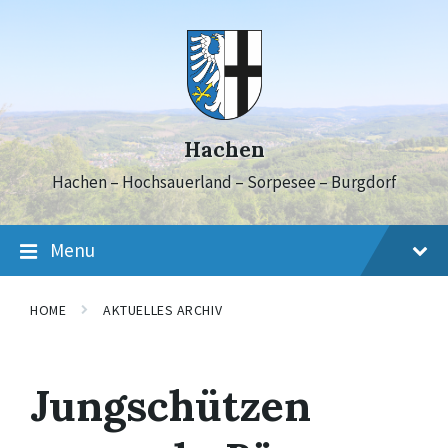
Skip
Skip
Skip
to
to
to
content
main
footer
navigation
Hachen
Hachen – Hochsauerland – Sorpesee – Burgdorf
Menu
HOME
AKTUELLES ARCHIV
Jungschützen