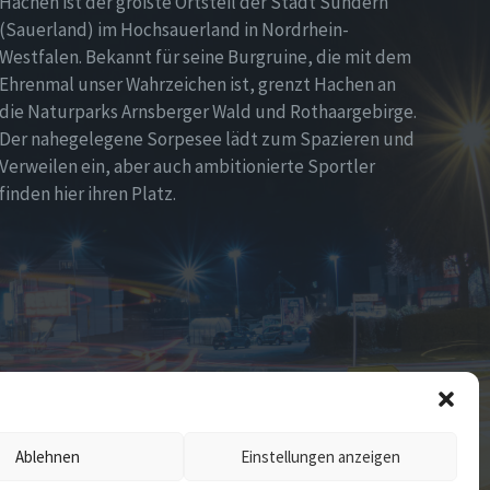
Hachen ist der größte Ortsteil der Stadt Sundern
(Sauerland) im Hochsauerland in Nordrhein-
Westfalen. Bekannt für seine Burgruine, die mit dem
Ehrenmal unser Wahrzeichen ist, grenzt Hachen an
die Naturparks Arnsberger Wald und Rothaargebirge.
Der nahegelegene Sorpesee lädt zum Spazieren und
Verweilen ein, aber auch ambitionierte Sportler
finden hier ihren Platz.
Ablehnen
Einstellungen anzeigen