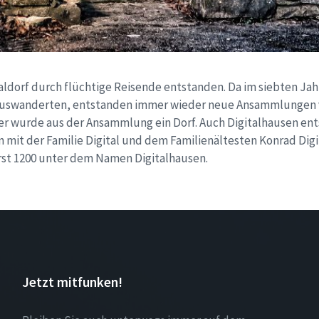
gitaldorf durch flüchtige Reisende entstanden. Da im siebten Ja
uswanderten, entstanden immer wieder neue Ansammlungen 
r wurde aus der Ansammlung ein Dorf. Auch Digitalhausen ent
 mit der Familie Digital und dem Familienältesten Konrad Digi
rst 1200 unter dem Namen Digitalhausen.
Jetzt mitfunken!