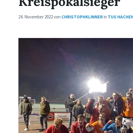
Kreispokalsieger
24. November 2022
von
CHRISTOPHKLINNER
in
TUS HACHE