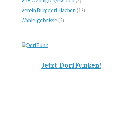
VdK Wennigloh/Hachen
(3)
Verein Burgdorf Hachen
(12)
Wahlergebnisse
(2)
Jetzt DorfFunken!