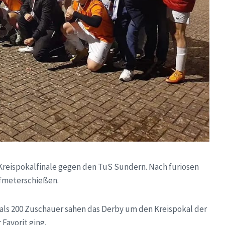
reispokalfinale gegen den TuS Sundern. Nach furiosen
lfmeterschießen.
 als 200 Zuschauer sahen das Derby um den Kreispokal der
Favorit ging.